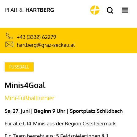
PFARRE
HARTBERG
+43 (3332) 62279
hartberg@graz-seckau.at
FUSSBALL
Minis4Goal
Mini-Fußballturnier
Sa, 27. Juni | Beginn 9 Uhr | Sportplatz Schildbach
Für alle U14-Minis aus der Region Oststeiermark
Ein Team besteht aus: 5 Feldspieler:innen & 1