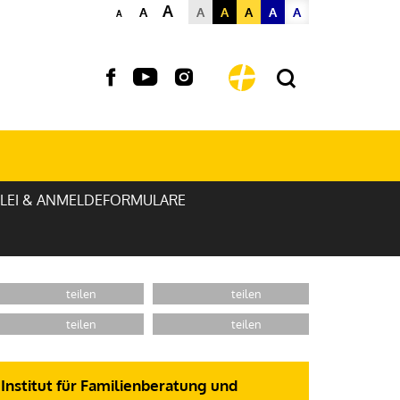
A
A
A
A
A
A
A
A
LEI & ANMELDEFORMULARE
Institut für Familienberatung und