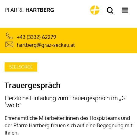
PFARRE
HARTBERG
+43 (3332) 62279
hartberg@graz-seckau.at
SEELSORGE
Trauergespräch
Herzliche Einladung zum Trauergespräch im „G
´wölb“
Ehrenamtliche Mitarbeiter:innen des Hospizteams und
der Pfarre Hartberg freuen sich auf eine Begegnung mit
Ihnen.