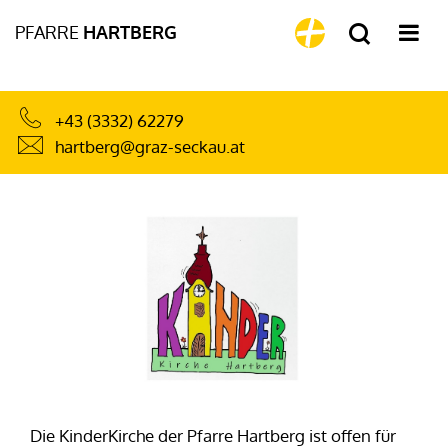
PFARRE
HARTBERG
+43 (3332) 62279
hartberg@graz-seckau.at
Die KinderKirche der Pfarre Hartberg ist offen für