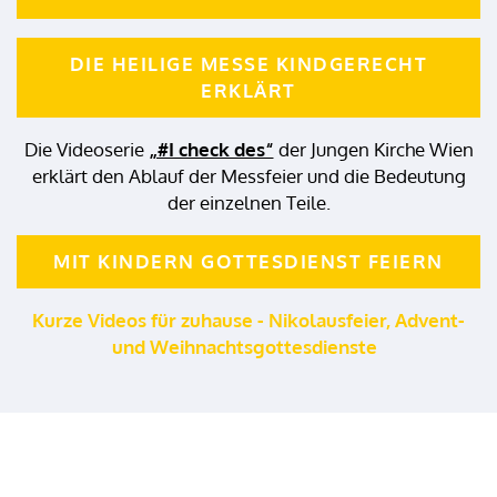
DIE HEILIGE MESSE KINDGERECHT
ERKLÄRT
Die Videoserie
„#I check des“
der Jungen Kirche Wien
erklärt den Ablauf der Messfeier und die Bedeutung
der einzelnen Teile.
MIT KINDERN GOTTESDIENST FEIERN
Kurze Videos für zuhause - Nikolausfeier, Advent-
und Weihnachtsgottesdienste