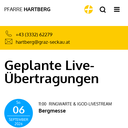
PFARRE
HARTBERG
+43 (3332) 62279
hartberg@graz-seckau.at
Geplante Live-
Übertragungen
So.
11:00
RINGWARTE & IGOD-LIVESTREAM
06
Bergmesse
SEPTEMBER
2026