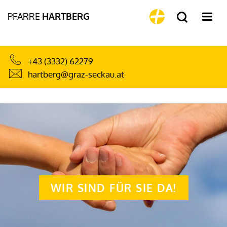
PFARRE
HARTBERG
+43 (3332) 62279
hartberg@graz-seckau.at
WIR SIND FÜR SIE DA!