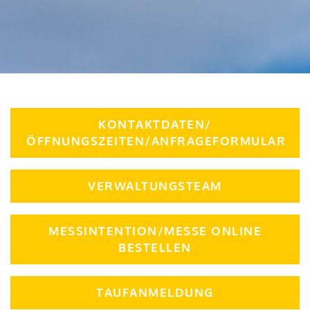
KONTAKTDATEN/
ÖFFNUNGSZEITEN/ANFRAGEFORMULAR
VERWALTUNGSTEAM
MESSINTENTION/MESSE ONLINE
BESTELLEN
TAUFANMELDUNG