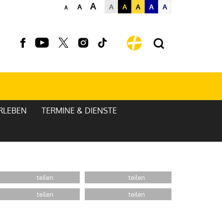
A
A
A
A
A
A
A
A
RLEBEN
TERMINE & DIENSTE